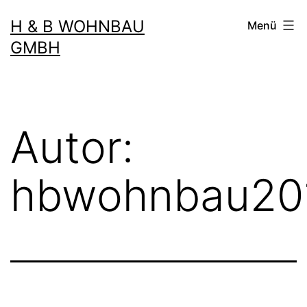
Zum
H & B WOHNBAU
Menü
Inhalt
GMBH
springen
Autor:
hbwohnbau20